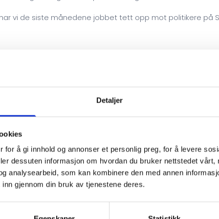
, har vi de siste månedene jobbet tett opp mot politikere på 
aler med Agnes Nærland (Ap), Marian Hussein (SV) og Julia Br
også for de folkevalgte som har fått innsikt i hvordan regelve
ikk høre hvor mye den gamle fribeløpsgrensen hindret uføre f
Detaljer
ett ikke, fordi de risikerte trekk i uføretrygden. Det handlet
ske verv uten frykt for økonomiske konsekvenser.
ookies
 rette en stor takk til disse flotte damene som tok seg tid til å 
 for å gi innhold og annonser et personlig preg, for å levere sos
deler dessuten informasjon om hvordan du bruker nettstedet vårt,
og analysearbeid, som kan kombinere den med annen informasjon d
 inn gjennom din bruk av tjenestene deres.
, og vi i OFUR sitter klare med kald Mozell og fyrstekake for å 
Egenskaper
Statistikk