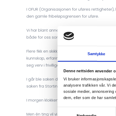
I OFUR (Organisasjonen for uføres rettigheter)
den gamle fribeløpsgrensen for uføre.
Vi har blant annet hatt gode og lærerike samt
både for oss som har delt våre erfaringer, men 
Flere fikk en skikkelig aha-opplevelse da de f
Samtykke
kunnskap, erfaring og ressurser turte rett og sl
seg verv i frivillige organisasjoner eller politi
Denne nettsiden anvender c
I går ble saken diskutert på Stortinget, og vi vil
Vi bruker informasjonskapsler
analysere trafikken vår. Vi 
saken fra Stortingets talerstol.
sosiale medier, annonsering 
dem, eller som de har samlet
I morgen klokken 14:00 skal saken vedtas formelt
Samtykkevalg
Men én ting vil vi aldri slutte å understreke:
Nødvendig