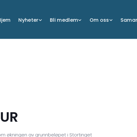
Hjem
Nyheter
Bli medlem
Om oss
Samar
FUR
 om økningen av grunnbeløpet i Stortinget