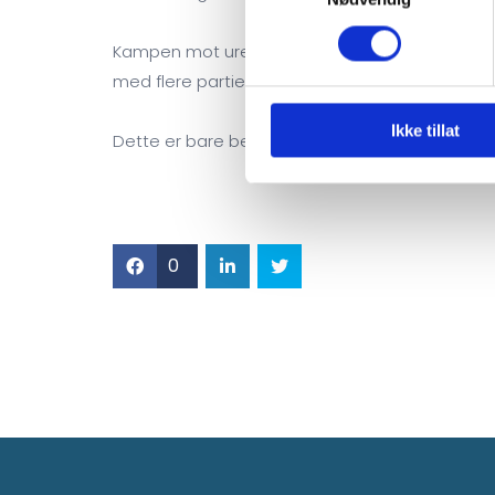
Kampen mot urettferdighet overfor uføre er ikk
med flere partier som vi ikke har rukket å mø
Ikke tillat
Dette er bare begynnelsen.
0