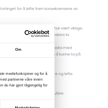
Stortinget for å løfte fram konsekvensene av
ännström (FrP). Disse møtene har vært viktige,
rket faktisk har påvirket menneskers liv.
ra å delta. Mange som ønsket å bidra med
Om
 ikke bare om arbeid, men også om å kunne ta på
møte oss, lytte til historiene våre og løfte
iale mediefunksjoner og for å
 med partnerne våre innen
u har gjort tilgjengelig for
feire en viktig seier for mange uføre.
Markedsføring