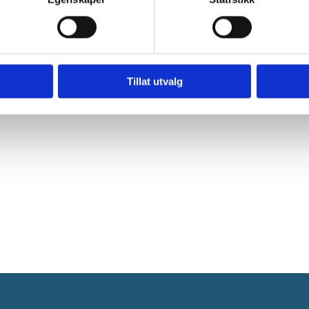
e over. Vi kommer til å fortsette dialogen med politikerne f
te denne gangen.
Tillat utvalg