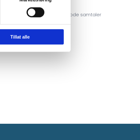
remover, og vi håper også å få gode samtaler
Tillat alle