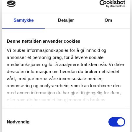
Samtykke
Detaljer
Om
19/06/2026
av OFUR
Denne nettsiden anvender cookies
Møte med Agnes AP før
Vi bruker informasjonskapsler for å gi innhold og
sommeren
annonser et personlig preg, for å levere sosiale
mediefunksjoner og for å analysere trafikken vår. Vi deler
Litt fra vårt møte med AP v/Agnes på Stortinget før sommeren
dessuten informasjon om hvordan du bruker nettstedet
I går var vi på møte med Agnes Nærland Viljugrein AP.
vårt, med partnerne våre innen sosiale medier,
annonsering og analysearbeid, som kan kombinere den
Vi summerte litt hvordan våren har vært og det som har skjedd
med annen informasjon du har gjort tilgjengelig for dem,
for oss uføre.
eller som de har samlet inn gjennom din bruk av
tjenestene deres.
Vi tok opp dette med at de som ble uføre etter 2015 og er
Samtykkevalg
gifte/samboere også bør få de 6500 kr i året. Vi snakket om at
Nødvendig
de minste ytelsene bør opp, så ingen er avhengige av andre