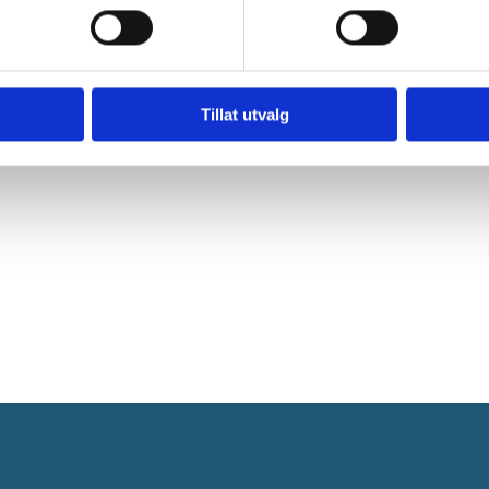
runn av at de er for syke til å jobbe.
Tillat utvalg