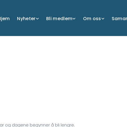
Hjem
Nyheter
Bli medlem
Om oss
Samar
uar og dagene begynner å bli lengre.