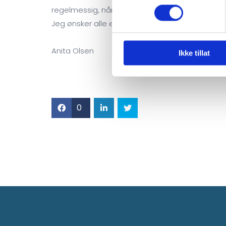
regelmessig, når de har uføretrygd grunnet på g
Jeg ønsker alle en fortsatt fin februar.
Anita Olsen
Ikke tillat
0