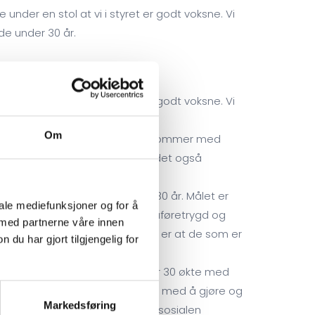
e under en stol at vi i styret er godt voksne. Vi
 de under 30 år.
e under en stol at vi i styret er godt voksne. Vi
 de under 30 år.
Om
al ha det, så legger vi det ut og kommer med
ktige sakene som vi har. I år er det også
om er sykemeldte og unge under 30 år. Målet er
iale mediefunksjoner og for å
egjeringen er også at færre får uføretrygd og
 med partnerne våre innen
 det som er viktig for oss i OFUR er at de som er
u har gjort tilgjengelig for
p økte med 24 %. De som er under 30 økte med
en i matpriser og andre varer er med å gjøre og
Markedsføring
il jobbe for at ingen må gå på sosialen